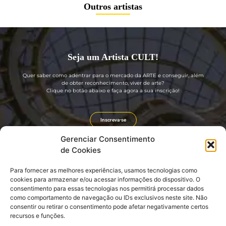
Outros artistas
Seja um Artista CULT!
Quer saber como adentrar para o mercado da ARTE e conseguir, além
de obter reconhecimento, viver de arte?
Clique no botão abaixo e faça agora a sua inscrição!
Inscreva-se
Gerenciar Consentimento
de Cookies
Para fornecer as melhores experiências, usamos tecnologias como
Guia rápido
Divulgação
cookies para armazenar e/ou acessar informações do dispositivo. O
consentimento para essas tecnologias nos permitirá processar dados
Sobre nós
Portal GIRO CULT
como comportamento de navegação ou IDs exclusivos neste site. Não
Seja um Artista CULT! (GRÁTIS)
Revista GIRO CULT
consentir ou retirar o consentimento pode afetar negativamente certos
Seja um Embaixador CULT!
Agenda Cultural e Turística
Login: EMBAIXADOR CULT
Divulgação e Promoção
recursos e funções.
CLUBE CULT
Link do nosso QR CODE