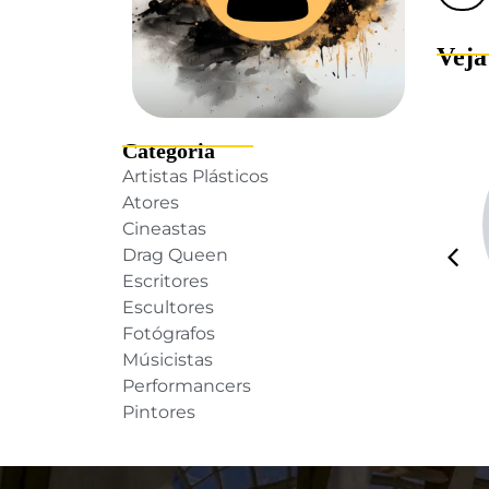
Vej
Categoria
Artistas Plásticos
Atores
Cineastas
Drag Queen
Escritores
Escultores
Fotógrafos
lano
Vaishali
Músicistas
Performancers
Pintores