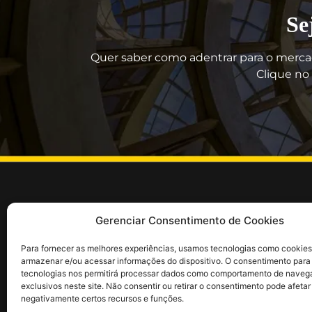
Se
Quer saber como adentrar para o merca
Clique no 
Guia rápido
Divulg
Gerenciar Consentimento de Cookies
Sobre nós
Portal
Para fornecer as melhores experiências, usamos tecnologias como cookies
Seja um Artista CULT! (GRÁTIS)
Revist
armazenar e/ou acessar informações do dispositivo. O consentimento para
Seja um Embaixador CULT!
Agenda 
tecnologias nos permitirá processar dados como comportamento de naveg
exclusivos neste site. Não consentir ou retirar o consentimento pode afetar
Login: EMBAIXADOR CULT
Divulg
negativamente certos recursos e funções.
CLUBE CULT
Link d