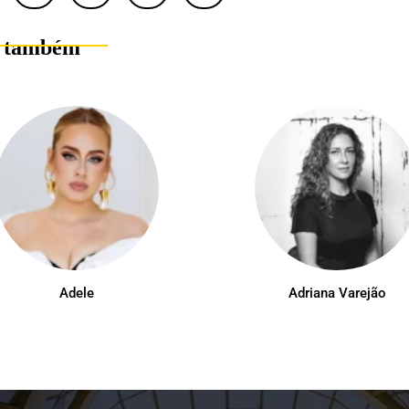
a também
Adele
Adriana Varejão