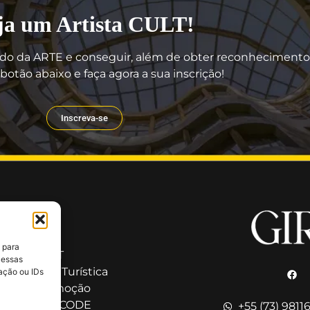
ja um Artista CULT!
do da ARTE e conseguir, além de obter reconhecimento, 
botão abaixo e faça agora a sua inscrição!
Inscreva-se
ação
 GIRO CULT
 para
a GIRO CULT
 essas
Cultural e Turística
ação ou IDs
ação e Promoção
o nosso QR CODE
+55 (73) 9811