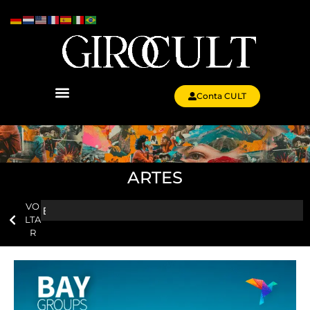
Conta CULT
ARTES
VO
LTA
R