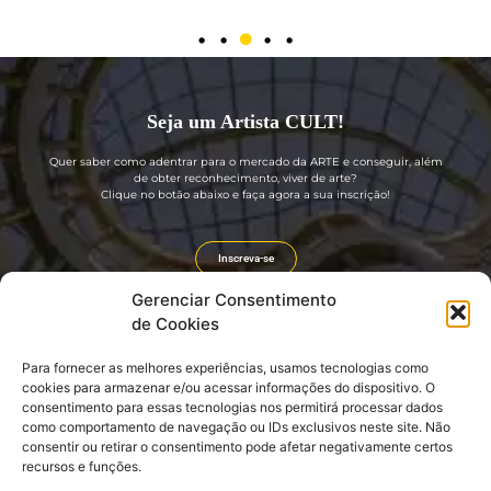
Seja um Artista CULT!
Quer saber como adentrar para o mercado da ARTE e conseguir, além
de obter reconhecimento, viver de arte?
Clique no botão abaixo e faça agora a sua inscrição!
Inscreva-se
Gerenciar Consentimento
de Cookies
Para fornecer as melhores experiências, usamos tecnologias como
Guia rápido
Divulgação
cookies para armazenar e/ou acessar informações do dispositivo. O
consentimento para essas tecnologias nos permitirá processar dados
Sobre nós
Portal GIRO CULT
como comportamento de navegação ou IDs exclusivos neste site. Não
Seja um Artista CULT! (GRÁTIS)
Revista GIRO CULT
consentir ou retirar o consentimento pode afetar negativamente certos
Seja um Embaixador CULT!
Agenda Cultural e Turística
Login: EMBAIXADOR CULT
Divulgação e Promoção
recursos e funções.
CLUBE CULT
Link do nosso QR CODE