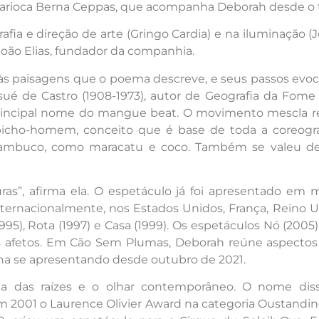
carioca Berna Ceppas, que acompanha Deborah desde o tra
fia e direção de arte (Gringo Cardia) e na iluminação (J
João Elias, fundador da companhia.
 às paisagens que o poema descreve, e seus passos evo
ué de Castro (1908-1973), autor de Geografia da Fom
rincipal nome do mangue beat. O movimento mescla regi
icho-homem, conceito que é base de toda a coreogra
nambuco, como maracatu e coco. Também se valeu de 
ras”, afirma ela. O espetáculo já foi apresentado em 
internacionalmente, nos Estados Unidos, França, Reino
, Rota (1997) e Casa (1999). Os espetáculos Nó (2005), C
s afetos. Em Cão Sem Plumas, Deborah reúne aspectos d
nha se apresentando desde outubro de 2021.
ma das raízes e o olhar contemporâneo. O nome disso
 2001 o Laurence Olivier Award na categoria Oustandin