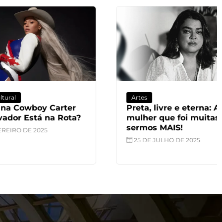
Artes
arter
Preta, livre e eterna: A
a Rota?
mulher que foi muitas para
sermos MAIS!
25 DE JULHO DE 2025