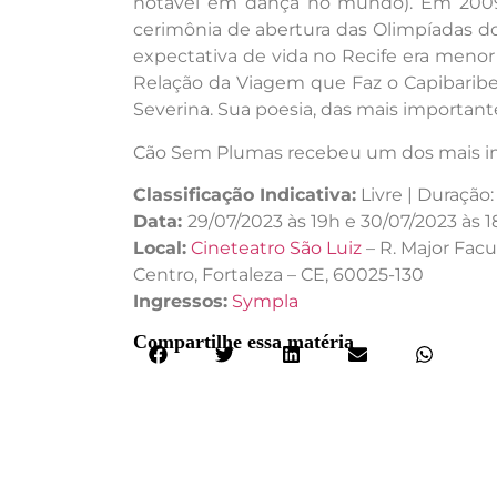
notável em dança no mundo). Em 2009, 
cerimônia de abertura das Olimpíadas do
expectativa de vida no Recife era menor 
Relação da Viagem que Faz o Capibaribe 
Severina. Sua poesia, das mais importante
Cão Sem Plumas recebeu um dos mais impo
Classificação Indicativa:
Livre | Duração
Data:
29/07/2023 às 19h e 30/07/2023 às 
Local:
Cineteatro São Luiz
– R. Major Fac
Centro, Fortaleza – CE, 60025-130
Ingressos:
Sympla
Compartilhe essa matéria