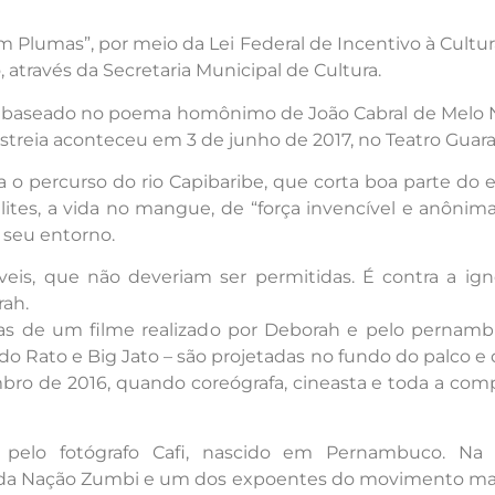
 Plumas”, por meio da Lei Federal de Incentivo à Cul
, através da Secretaria Municipal de Cultura.
baseado no poema homônimo de João Cabral de Melo Ne
estreia aconteceu em 3 de junho de 2017, no Teatro Guara
 percurso do rio Capibaribe, que corta boa parte do
elites, a vida no mangue, de “força invencível e anôn
 seu entorno.
veis, que não deveriam ser permitidas. É contra a ign
rah.
s de um filme realizado por Deborah e pelo pernambuc
Rato e Big Jato – são projetadas no fundo do palco e d
ro de 2016, quando coreógrafa, cineasta e toda a compa
lo fotógrafo Cafi, nascido em Pernambuco. Na tr
da Nação Zumbi e um dos expoentes do movimento mangu