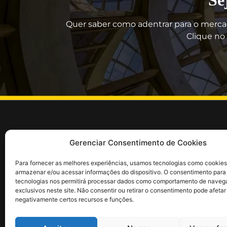
Quer saber como adentrar para o merca
Clique no 
Guia rápido
Divulg
Gerenciar Consentimento de Cookies
Sobre nós
Portal
Para fornecer as melhores experiências, usamos tecnologias como cookies
Seja um Artista CULT! (GRÁTIS)
Revist
armazenar e/ou acessar informações do dispositivo. O consentimento para
Seja um Embaixador CULT!
Agenda 
tecnologias nos permitirá processar dados como comportamento de naveg
exclusivos neste site. Não consentir ou retirar o consentimento pode afetar
Login: EMBAIXADOR CULT
Divulg
negativamente certos recursos e funções.
CLUBE CULT
Link d