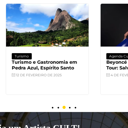
Agenda Cultural
o e Gastronomia em
Beyoncé na Cowboy C
zul, Espírito Santo
Tour: Salvador Está n
EVEREIRO DE 2025
4 DE FEVEREIRO DE 2025
ja um Artista CULT!