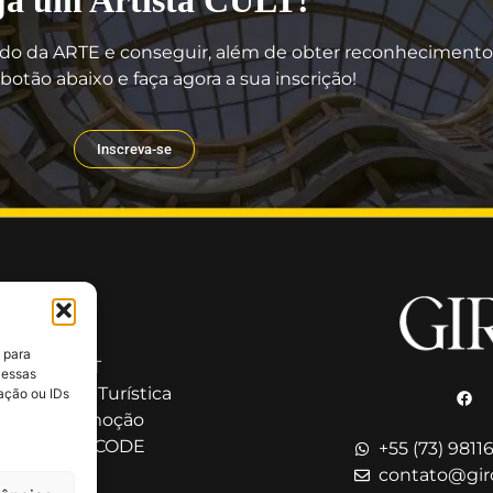
do da ARTE e conseguir, além de obter reconhecimento, 
botão abaixo e faça agora a sua inscrição!
Inscreva-se
ação
 GIRO CULT
 para
a GIRO CULT
 essas
Cultural e Turística
ação ou IDs
ação e Promoção
o nosso QR CODE
+55 (73) 9811
contato@gir