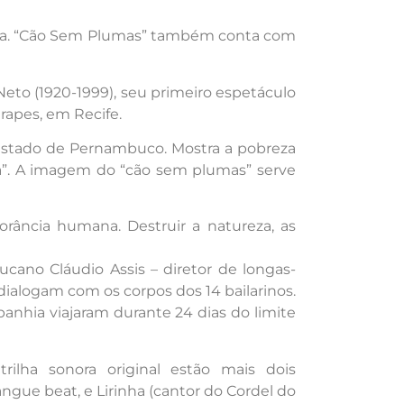
tura. “Cão Sem Plumas” também conta com
to (1920-1999), seu primeiro espetáculo
rapes, em Recife.
 estado de Pernambuco. Mostra a pobreza
ima”. A imagem do “cão sem plumas” serve
orância humana. Destruir a natureza, as
ano Cláudio Assis – diretor de longas-
ialogam com os corpos dos 14 bailarinos.
nhia viajaram durante 24 dias do limite
ilha sonora original estão mais dois
e beat, e Lirinha (cantor do Cordel do