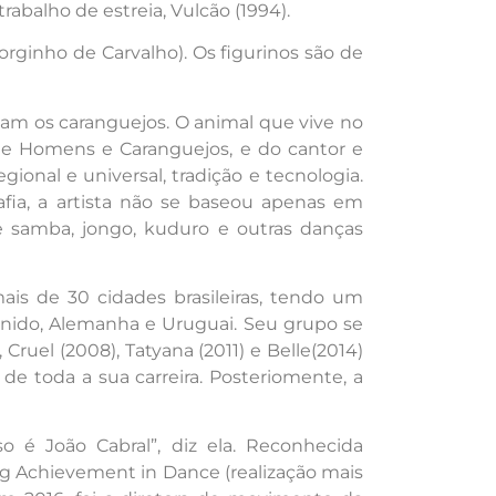
balho de estreia, Vulcão (1994).
orginho de Carvalho). Os figurinos são de
cam os caranguejos. O animal que vive no
e e Homens e Caranguejos, e do cantor e
onal e universal, tradição e tecnologia.
fia, a artista não se baseou apenas em
samba, jongo, kuduro e outras danças
mais de 30 cidades brasileiras, tendo um
 Unido, Alemanha e Uruguai. Seu grupo se
ruel (2008), Tatyana (2011) e Belle(2014)
e toda a sua carreira. Posteriomente, a
 é João Cabral”, diz ela. Reconhecida
g Achievement in Dance (realização mais