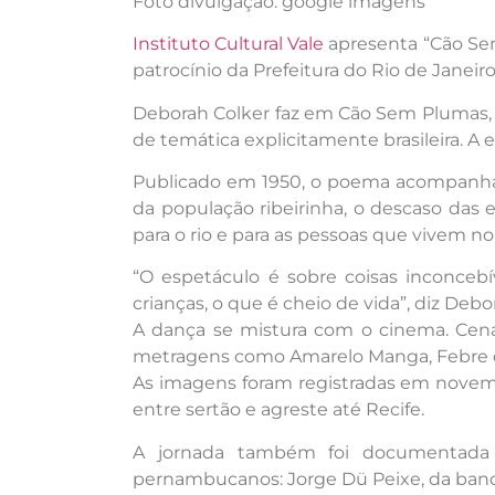
Foto divulgação: google imagens
Instituto Cultural Vale
apresenta “Cão Sem
patrocínio da Prefeitura do Rio de Janeiro
Deborah Colker faz em Cão Sem Plumas, 
de temática explicitamente brasileira. A 
Publicado em 1950, o poema acompanha o
da população ribeirinha, o descaso das 
para o rio e para as pessoas que vivem no
“O espetáculo é sobre coisas inconcebí
crianças, o que é cheio de vida”, diz Debo
A dança se mistura com o cinema. Cena
metragens como Amarelo Manga, Febre do 
As imagens foram registradas em novemb
entre sertão e agreste até Recife.
A jornada também foi documentada pe
pernambucanos: Jorge Dü Peixe, da ban