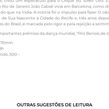
criou um espetáculo para o Cirque du Soleil: Ovo. E
 Rio de Janeiro João Cabral vivia em Barcelona, como 
do que na Índia. A notícia foi o impulso para fazer O 
de Sua Nascente à Cidade do Recife e, três anos depoi
s do Brasil, é marcada pelo rigor e pela rejeição a senti
rtantes prêmios da dança mundial, “Prix Benois de la 
: 70min
18h
undo, 500 –
OUTRAS SUGESTÕES DE LEITURA