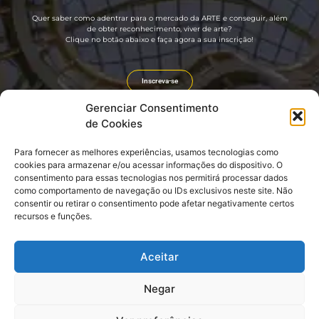
Quer saber como adentrar para o mercado da ARTE e conseguir, além
de obter reconhecimento, viver de arte?
Clique no botão abaixo e faça agora a sua inscrição!
Inscreva-se
Gerenciar Consentimento
de Cookies
Para fornecer as melhores experiências, usamos tecnologias como
Guia rápido
Divulgação
cookies para armazenar e/ou acessar informações do dispositivo. O
consentimento para essas tecnologias nos permitirá processar dados
Sobre nós
Portal GIRO CULT
como comportamento de navegação ou IDs exclusivos neste site. Não
Seja um Artista CULT! (GRÁTIS)
Revista GIRO CULT
consentir ou retirar o consentimento pode afetar negativamente certos
Seja um Embaixador CULT!
Agenda Cultural e Turística
Login: EMBAIXADOR CULT
Divulgação e Promoção
recursos e funções.
CLUBE CULT
Link do nosso QR CODE
Aceitar
Negar