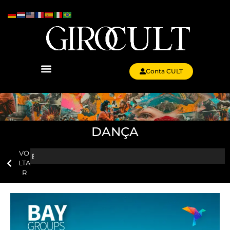
Conta CULT
DANÇA
VO
LTA
R