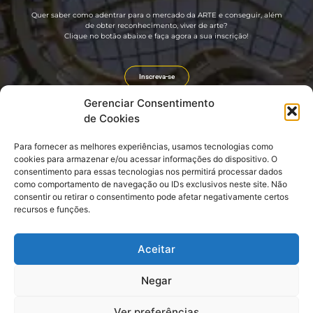
Quer saber como adentrar para o mercado da ARTE e conseguir, além
de obter reconhecimento, viver de arte?
Clique no botão abaixo e faça agora a sua inscrição!
Inscreva-se
Gerenciar Consentimento
de Cookies
Para fornecer as melhores experiências, usamos tecnologias como
Guia rápido
Divulgação
cookies para armazenar e/ou acessar informações do dispositivo. O
consentimento para essas tecnologias nos permitirá processar dados
Sobre nós
Portal GIRO CULT
como comportamento de navegação ou IDs exclusivos neste site. Não
Seja um Artista CULT! (GRÁTIS)
Revista GIRO CULT
consentir ou retirar o consentimento pode afetar negativamente certos
Seja um Embaixador CULT!
Agenda Cultural e Turística
Login: EMBAIXADOR CULT
Divulgação e Promoção
recursos e funções.
CLUBE CULT
Link do nosso QR CODE
Aceitar
Negar
Ver preferências