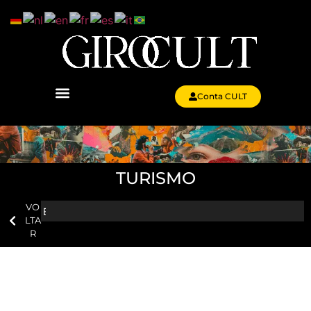
Conta CULT
TURISMO
VO
LTA
R