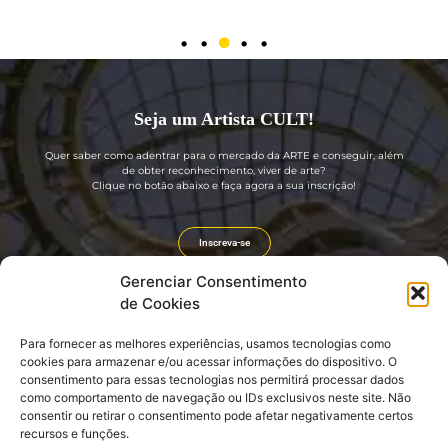
Seja um Artista CULT!
Quer saber como adentrar para o mercado da ARTE e conseguir, além
de obter reconhecimento, viver de arte?
Clique no botão abaixo e faça agora a sua inscrição!
Inscreva-se
Gerenciar Consentimento
de Cookies
Para fornecer as melhores experiências, usamos tecnologias como
Guia rápido
Divulgação
cookies para armazenar e/ou acessar informações do dispositivo. O
consentimento para essas tecnologias nos permitirá processar dados
Sobre nós
Portal GIRO CULT
como comportamento de navegação ou IDs exclusivos neste site. Não
Seja um Artista CULT! (GRÁTIS)
Revista GIRO CULT
consentir ou retirar o consentimento pode afetar negativamente certos
Seja um Embaixador CULT!
Agenda Cultural e Turística
Login: EMBAIXADOR CULT
Divulgação e Promoção
recursos e funções.
CLUBE CULT
Link do nosso QR CODE