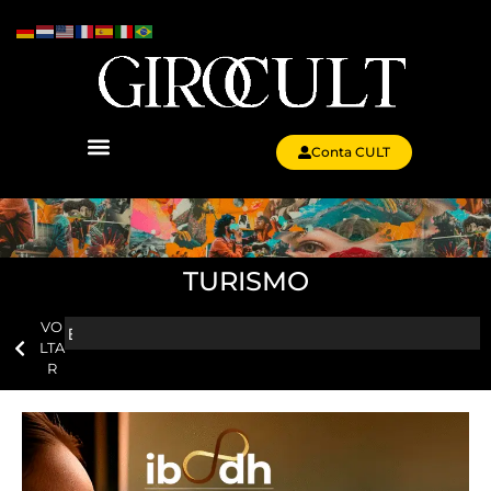
Conta CULT
TURISMO
VO
LTA
R