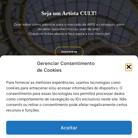
Seja um Artista CULT!
Quer saber como adentrar para o mercado da ARTE e conseguir, além
de obter reconhecimento, viver de arte?
Clique no botão abaixo e faça agora a sua inscrição!
Inscreva-se
Gerenciar Consentimento
de Cookies
Para fornecer as melhores experiências, usamos tecnologias como
Guia rápido
Divulgação
cookies para armazenar e/ou acessar informações do dispositivo. O
consentimento para essas tecnologias nos permitirá processar dados
Sobre nós
Portal GIRO CULT
como comportamento de navegação ou IDs exclusivos neste site. Não
Seja um Artista CULT! (GRÁTIS)
Revista GIRO CULT
consentir ou retirar o consentimento pode afetar negativamente certos
Seja um Embaixador CULT!
Agenda Cultural e Turística
Login: EMBAIXADOR CULT
Divulgação e Promoção
recursos e funções.
CLUBE CULT
Link do nosso QR CODE
Aceitar