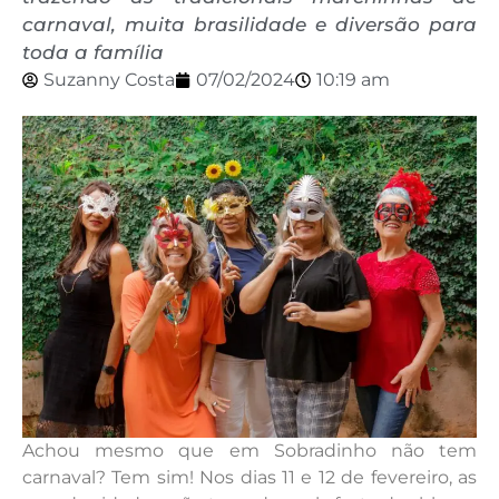
carnaval, muita brasilidade e diversão para
toda a família
Suzanny Costa
07/02/2024
10:19 am
Achou mesmo que em Sobradinho não tem
carnaval? Tem sim! Nos dias 11 e 12 de fevereiro, as