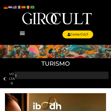
Conta CULT
TURISMO
VO
LTA
R