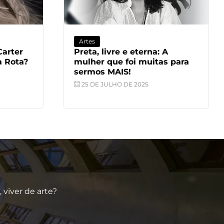
Turismo
: A
Portugal: Tradição, Sabor e
as para
Encanto em Cada Rota
30 DE MAIO DE 2025
viver de arte?