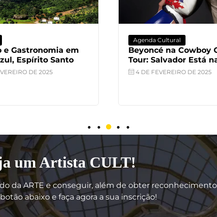
 Cultural
Artes
cé na Cowboy Carter
Preta, livre e eterna
Salvador Está na Rota?
mulher que foi muit
sermos MAIS!
FEVEREIRO DE 2025
25 DE JULHO DE 2025
ja um Artista CULT!
do da ARTE e conseguir, além de obter reconhecimento, 
botão abaixo e faça agora a sua inscrição!