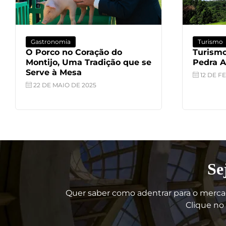
Turismo
Agenda
Turismo e Gastronomia em
Beyon
Pedra Azul, Espírito Santo
Tour: 
12 DE FEVEREIRO DE 2025
4 DE 
Se
Quer saber como adentrar para o merca
Clique no 